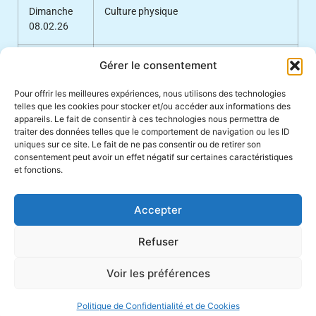
Dimanche
Culture physique
08.02.26
Samedi
Echo de la Molombe
Gérer le consentement
14.02.26
Pour offrir les meilleures expériences, nous utilisons des technologies
telles que les cookies pour stocker et/ou accéder aux informations des
Dimanche
Société de Tir Sportif au Petit Cablibre de
appareils. Le fait de consentir à ces technologies nous permettra de
15.02.26
Penthalaz et environ
traiter des données telles que le comportement de navigation ou les ID
uniques sur ce site. Le fait de ne pas consentir ou de retirer son
consentement peut avoir un effet négatif sur certaines caractéristiques
Samedi
Service extérieur Penthalaz
et fonctions.
21.02.26
Accepter
Dimanche
Municipalité de Penthalaz
22.02.26
Refuser
Voir les préférences
Copyright 2021 - Association de
Politique de Confidentialité et de
la piscine
Cookies
Politique de Confidentialité et de Cookies